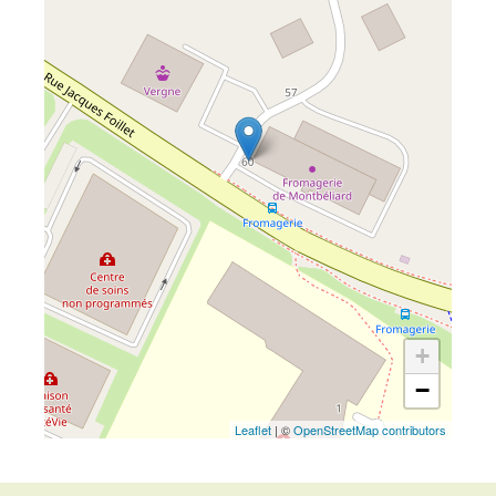
+
−
Leaflet
| ©
OpenStreetMap contributors