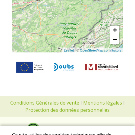
+
−
Leaflet
| ©
OpenStreetMap contributors
Conditions Générales de vente
I
Mentions légales
I
Protection des données personnelles