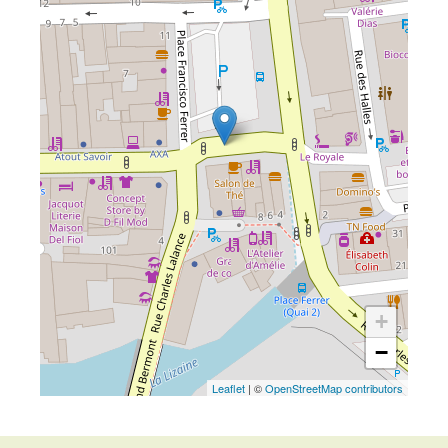
+
−
Leaflet
| ©
OpenStreetMap contributors