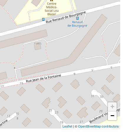
+
−
Leaflet
| ©
OpenStreetMap contributors