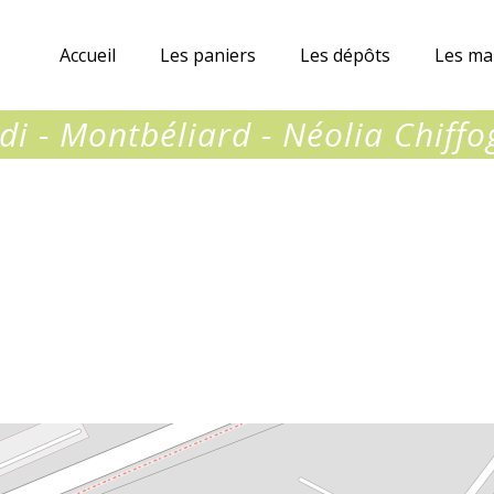
Accueil
Les paniers
Les dépôts
Les ma
di - Montbéliard - Néolia Chiff