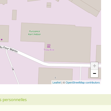
+
−
Leaflet
| ©
OpenStreetMap contributors
s personnelles