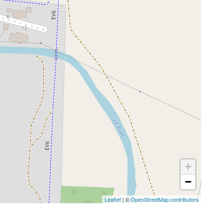
+
−
Leaflet
| ©
OpenStreetMap contributors