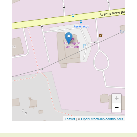
+
−
Leaflet
| ©
OpenStreetMap contributors