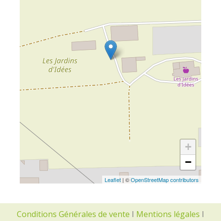
+
−
Leaflet
| ©
OpenStreetMap contributors
Conditions Générales de vente
I
Mentions légales
I