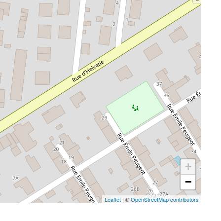
+
−
Leaflet
| ©
OpenStreetMap contributors