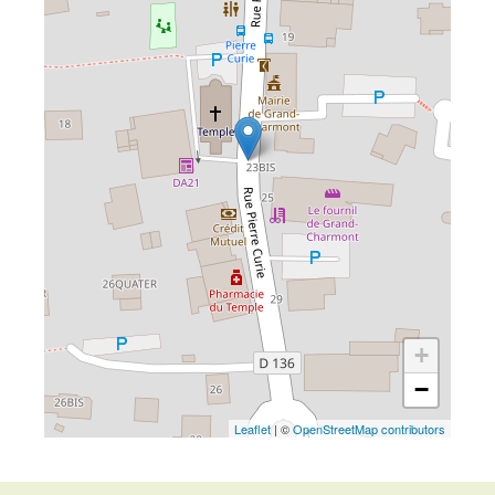
+
−
Leaflet
| ©
OpenStreetMap contributors