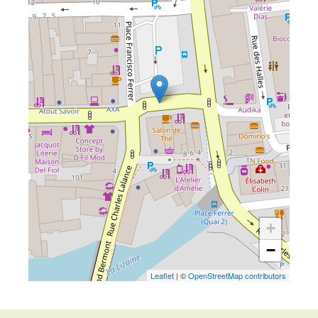
+
−
Leaflet
| ©
OpenStreetMap contributors