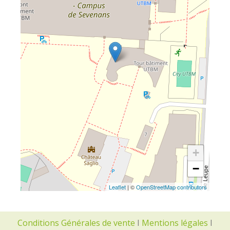
+
−
Leaflet
| ©
OpenStreetMap contributors
Conditions Générales de vente
I
Mentions légales
I