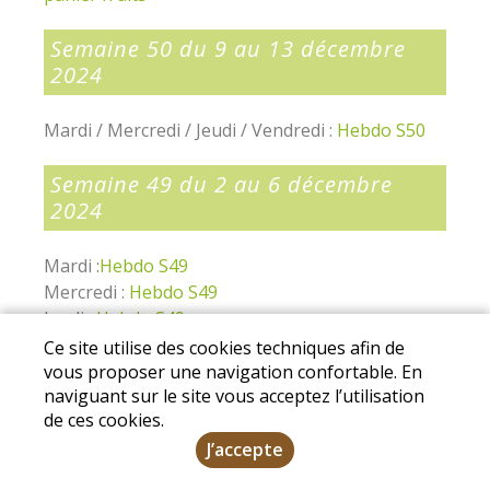
Semaine 50 du 9 au 13 décembre
2024
Mardi / Mercredi / Jeudi / Vendredi :
Hebdo S50
Semaine 49 du 2 au 6 décembre
2024
Mardi :
Hebdo S49
Mercredi :
Hebdo S49
Jeudi :
Hebdo S49
Vendredi :
Hebdo S49
Ce site utilise des cookies techniques afin de
Mardi/Mercredi/Jeudi/Vendredi :
Composition
vous proposer une navigation confortable. En
naviguant sur le site vous acceptez l’utilisation
paniers fruits
de ces cookies.
Semaine 48 du 25 au 29 novembre
J’accepte
2024